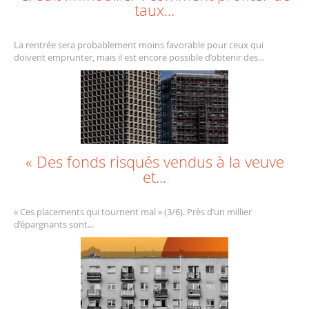
taux...
La rentrée sera probablement moins favorable pour ceux qui
doivent emprunter, mais il est encore possible d’obtenir des...
« Des fonds risqués vendus à la veuve
et...
« Ces placements qui tournent mal » (3/6). Près d’un millier
d’épargnants sont...