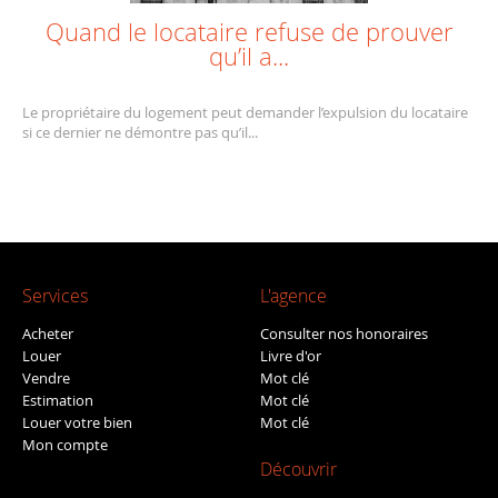
Quand le locataire refuse de prouver
qu’il a...
Le propriétaire du logement peut demander l’expulsion du locataire
si ce dernier ne démontre pas qu’il...
Services
L'agence
Acheter
Consulter nos honoraires
Louer
Livre d'or
Vendre
Mot clé
Estimation
Mot clé
Louer votre bien
Mot clé
Mon compte
Découvrir